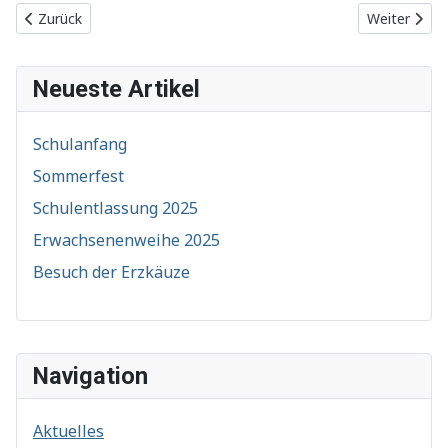
Vorheriger Beitrag: Sonnenlandpark 2017
Nächster Be
Zurück
Weiter
Neueste Artikel
Schulanfang
Sommerfest
Schulentlassung 2025
Erwachsenenweihe 2025
Besuch der Erzkäuze
Navigation
Aktuelles